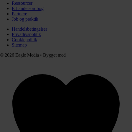
Ressourcer
E-handelsordbog
Partnere
Job og praktik
Handelsbetingelser
Privatlivspolitik
Cookiepolitik
Sitemap
© 2026 Eagle Media
•
Bygget med