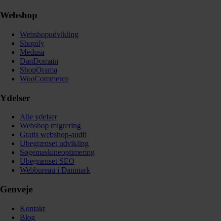
Webshop
Webshopudvikling
Shopify
Medusa
DanDomain
ShopOrama
WooCommerce
Ydelser
Alle ydelser
Webshop migrering
Gratis webshop-audit
Ubegrænset udvikling
Søgemaskineoptimering
Ubegrænset SEO
Webbureau i Danmark
Genveje
Kontakt
Blog