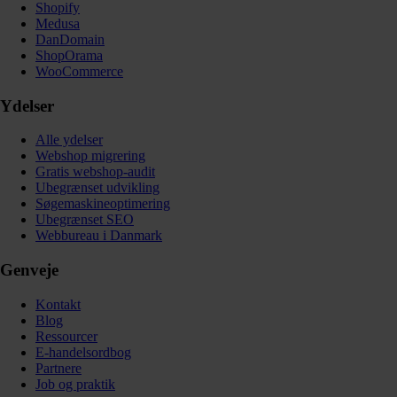
Shopify
Medusa
DanDomain
ShopOrama
WooCommerce
Ydelser
Alle ydelser
Webshop migrering
Gratis webshop-audit
Ubegrænset udvikling
Søgemaskineoptimering
Ubegrænset SEO
Webbureau i Danmark
Genveje
Kontakt
Blog
Ressourcer
E-handelsordbog
Partnere
Job og praktik