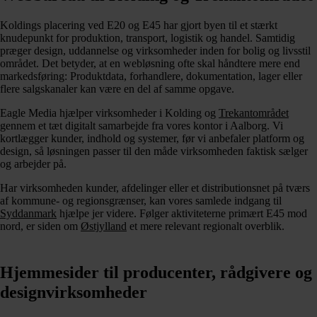
Koldings placering ved E20 og E45 har gjort byen til et stærkt
knudepunkt for produktion, transport, logistik og handel. Samtidig
præger design, uddannelse og virksomheder inden for bolig og livsstil
området. Det betyder, at en webløsning ofte skal håndtere mere end
markedsføring: Produktdata, forhandlere, dokumentation, lager eller
flere salgskanaler kan være en del af samme opgave.
Eagle Media hjælper virksomheder i Kolding og
Trekantområdet
gennem et tæt digitalt samarbejde fra vores kontor i Aalborg. Vi
kortlægger kunder, indhold og systemer, før vi anbefaler platform og
design, så løsningen passer til den måde virksomheden faktisk sælger
og arbejder på.
Har virksomheden kunder, afdelinger eller et distributionsnet på tværs
af kommune- og regionsgrænser, kan vores samlede indgang til
Syddanmark
hjælpe jer videre. Følger aktiviteterne primært E45 mod
nord, er siden om
Østjylland
et mere relevant regionalt overblik.
Hjemmesider til producenter, rådgivere og
designvirksomheder