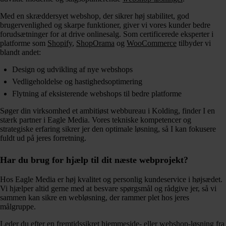
Med en skræddersyet webshop, der sikrer høj stabilitet, god
brugervenlighed og skarpe funktioner, giver vi vores kunder bedre
forudsætninger for at drive onlinesalg. Som certificerede eksperter i
platforme som
Shopify
,
ShopOrama
og
WooCommerce
tilbyder vi
blandt andet:
Design og udvikling af nye webshops
Vedligeholdelse og hastighedsoptimering
Flytning af eksisterende webshops til bedre platforme
Søger din virksomhed et ambitiøst webbureau i Kolding, finder I en
stærk partner i Eagle Media. Vores tekniske kompetencer og
strategiske erfaring sikrer jer den optimale løsning, så I kan fokusere
fuldt ud på jeres forretning.
Har du brug for hjælp til dit næste webprojekt?
Hos Eagle Media er høj kvalitet og personlig kundeservice i højsædet.
Vi hjælper altid gerne med at besvare spørgsmål og rådgive jer, så vi
sammen kan sikre en webløsning, der rammer plet hos jeres
målgruppe.
Leder du efter en fremtidssikret hjemmeside- eller webshop-løsning fra