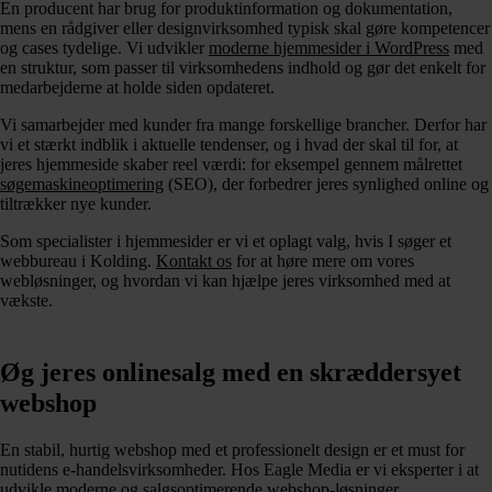
En producent har brug for produktinformation og dokumentation,
mens en rådgiver eller designvirksomhed typisk skal gøre kompetencer
og cases tydelige. Vi udvikler
moderne hjemmesider i WordPress
med
en struktur, som passer til virksomhedens indhold og gør det enkelt for
medarbejderne at holde siden opdateret.
Vi samarbejder med kunder fra mange forskellige brancher. Derfor har
vi et stærkt indblik i aktuelle tendenser, og i hvad der skal til for, at
jeres hjemmeside skaber reel værdi: for eksempel gennem målrettet
søgemaskineoptimering
(SEO), der forbedrer jeres synlighed online og
tiltrækker nye kunder.
Som specialister i hjemmesider er vi et oplagt valg, hvis I søger et
webbureau i Kolding.
Kontakt os
for at høre mere om vores
webløsninger, og hvordan vi kan hjælpe jeres virksomhed med at
vækste.
Øg jeres onlinesalg med en skræddersyet
webshop
En stabil, hurtig webshop med et professionelt design er et must for
nutidens e-handelsvirksomheder. Hos Eagle Media er vi eksperter i at
udvikle moderne og salgsoptimerende
webshop-løsninger
.